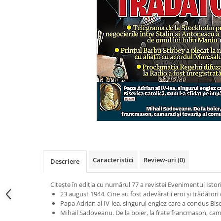
Eseistica
Filosofie
Gastronomie
Hobby
Istorie
Istorie/Critica
Jurnale/Memorii
Manuale scolare/Cursuri
Medicină
Poezie
Caracteristici
Review-uri
(0)
Descriere
Politică/Geopolitică
Proză
Citește în ediția cu numărul 77 a revistei Evenimentul Istori
Psihologie
23 august 1944. Cine au fost adevărații eroi și trădători
Papa Adrian al IV-lea, singurul englez care a condus Bise
Sociologie
Mihail Sadoveanu. De la boier, la frate francmason, cam