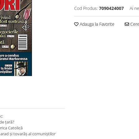
Cod Produs:
7090424007
Ai n
Adauga la Favorite
Cere 
c:
 de țară?
rica Catolică
arad și tovarăș al comuniștilor