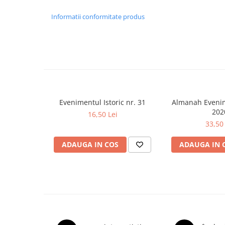
Spiritualitate/Ezoterism
Informatii conformitate produs
Sport
Stiinte/Educatie
Noutăți
Cărți
Reviste
Reviste
Evenimentul Istoric nr. 31
Almanah Evenim
Capital
202
16,50 Lei
Evenimentul Istoric
33,50 
Evenimentul istoric - editii
ADAUGA IN COS
ADAUGA IN 
electronice