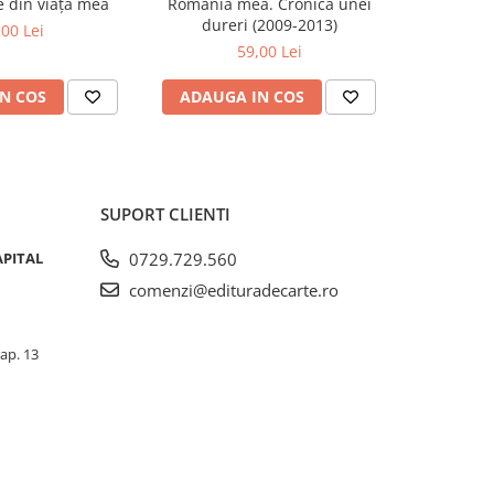
se din viața mea
România mea. Cronica unei
Zăpada îns
-20%
dureri (2009-2013)
unui so
,00 Lei
Fr
59,00 Lei
63,5
N COS
ADAUGA IN COS
ADAUG
SUPORT CLIENTI
APITAL
0729.729.560
comenzi@edituradecarte.ro
 ap. 13