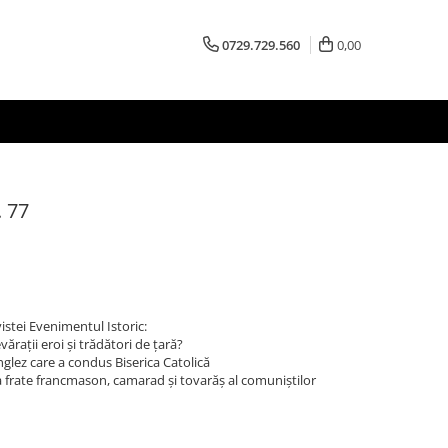
0729.729.560
0,00
. 77
vistei Evenimentul Istoric:
ărații eroi și trădători de țară?
nglez care a condus Biserica Catolică
a frate francmason, camarad și tovarăș al comuniștilor