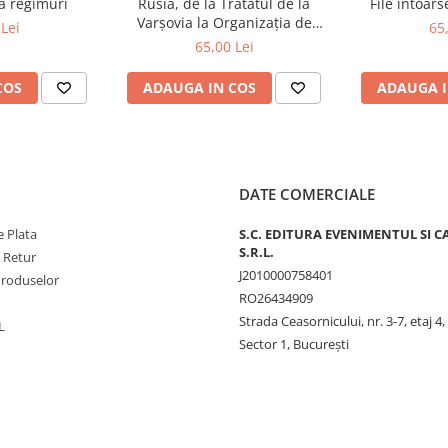
ă regimuri
Rusia, de la Tratatul de la
File întoar
Varșovia la Organizația de
Lei
65
Cooperare de la Shanghai și
65,00 Lei
BRICS plus
COS
ADAUGA IN COS
ADAUGA I
DATE COMERCIALE
 Plata
S.C. EDITURA EVENIMENTUL SI C
S.R.L.
e Retur
J2010000758401
Produselor
RO26434909
Strada Ceasornicului, nr. 3-7, etaj 4,
L
Sector 1, Bucureşti