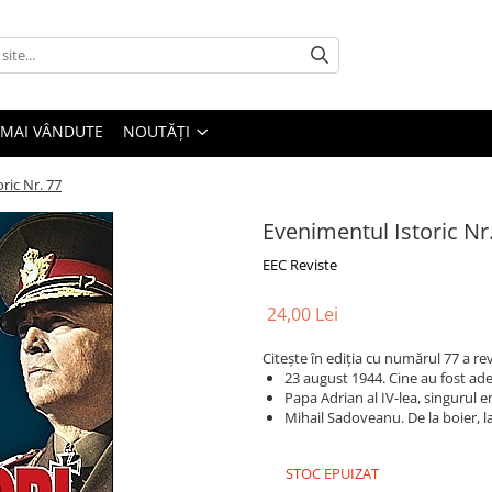
 MAI VÂNDUTE
NOUTĂȚI
ric Nr. 77
Evenimentul Istoric Nr
EEC Reviste
24,00 Lei
Citește în ediția cu numărul 77 a re
23 august 1944. Cine au fost adev
Papa Adrian al IV-lea, singurul e
Mihail Sadoveanu. De la boier, l
STOC EPUIZAT