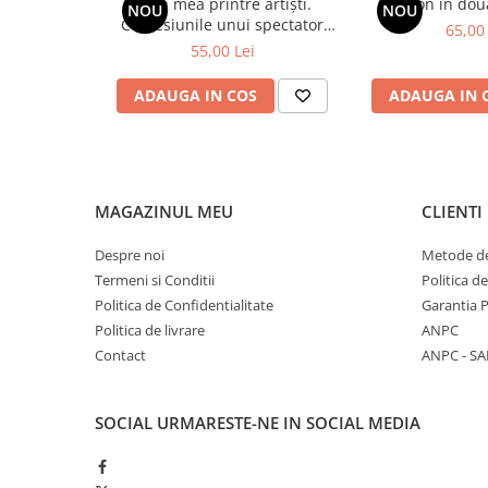
Viața mea printre artiști.
Spion în dou
NOU
NOU
Confesiunile unui spectator
65,00 
fidel
55,00 Lei
ADAUGA IN COS
ADAUGA IN 
MAGAZINUL MEU
CLIENTI
Despre noi
Metode de
Termeni si Conditii
Politica d
Politica de Confidentialitate
Garantia 
Politica de livrare
ANPC
Contact
ANPC - SA
SOCIAL
URMARESTE-NE IN SOCIAL MEDIA