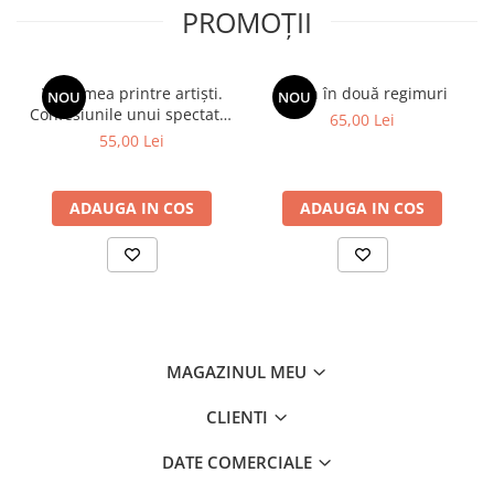
PROMOȚII
Viața mea printre artiști.
Spion în două regimuri
NOU
NOU
Confesiunile unui spectator
65,00 Lei
fidel
55,00 Lei
ADAUGA IN COS
ADAUGA IN COS
MAGAZINUL MEU
CLIENTI
DATE COMERCIALE