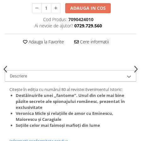
Spiritualitate/Ezoterism
ADAUGA IN COS
Sport
Cod Produs:
7090424010
Stiinte/Educatie
Ai nevoie de ajutor?
0729.729.560
Noutăți
Cărți
Adauga la Favorite
Cere informatii
Reviste
Reviste
Capital
Descriere
Evenimentul Istoric
Evenimentul istoric - editii
Citește în ediția cu numărul 80 al revistei Evenimentul Istoric:
electronice
Destăinuirile unei „fantome”. Unul din cele mai bine
păzite secrete ale spionajului românesc, prezentat în
exclusivitate
Veronica Micle și relațiile de amor cu Eminescu,
Maiorescu și Caragiale
Soțiile celor mai faimoși mafioți din lume