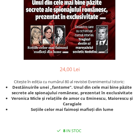
Eseistica
Filosofie
Gastronomie
Hobby
Istorie
Istorie/Critica
Jurnale/Memorii
24,00 Lei
Manuale scolare/Cursuri
Citește în ediția cu numărul 80 al revistei Evenimentul Istoric:
Medicină
Destăinuirile unei „fantome”. Unul din cele mai bine păzite
Poezie
secrete ale spionajului românesc, prezentat în exclusivitate
Veronica Micle și relațiile de amor cu Eminescu, Maiorescu și
Politică/Geopolitică
Caragiale
Soțiile celor mai faimoși mafioți din lume
Proză
Psihologie
Sociologie
8
IN STOC