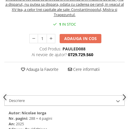
Spiritualitate/Ezoterism
a disparut, nu putea sa dispara, odata cu caderea pe rand, in veacul al
XV-lea, a celor trei capitale ale sale: Constantinopolul, Mistra si
Sport
Trapezuntul.
Stiinte/Educatie
1
IN STOC
Noutăți
Cărți
ADAUGA IN COS
Reviste
Cod Produs:
PAULED088
Reviste
Ai nevoie de ajutor?
0729.729.560
Capital
Adauga la Favorite
Cere informatii
Evenimentul Istoric
Evenimentul istoric - editii
electronice
Descriere
Autor: Nicolae Iorga
Nr. pagini:
288 + 4 pagini
An:
2025