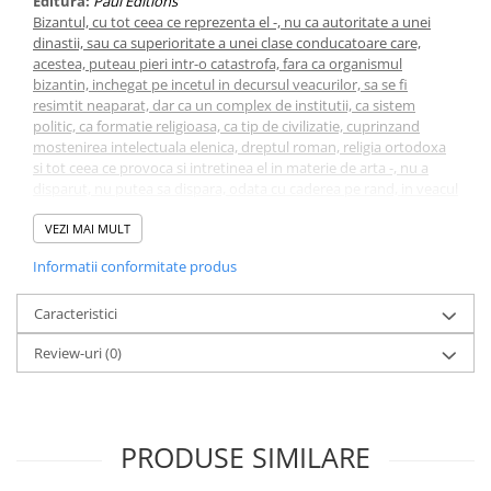
Editura:
Paul Editions
Bizantul, cu tot ceea ce reprezenta el -, nu ca autoritate a unei
dinastii, sau ca superioritate a unei clase conducatoare care,
acestea, puteau pieri intr-o catastrofa, fara ca organismul
bizantin, inchegat pe incetul in decursul veacurilor, sa se fi
resimtit neaparat, dar ca un complex de institutii, ca sistem
politic, ca formatie religioasa, ca tip de civilizatie, cuprinzand
mostenirea intelectuala elenica, dreptul roman, religia ortodoxa
si tot ceea ce provoca si intretinea el in materie de arta -, nu a
disparut, nu putea sa dispara, odata cu caderea pe rand, in veacul
al XV-lea, a celor trei capitale ale sale: Constantinopolul, Mistra si
Trapezuntul.
VEZI MAI MULT
Informatii conformitate produs
Caracteristici
Review-uri
(0)
PRODUSE SIMILARE