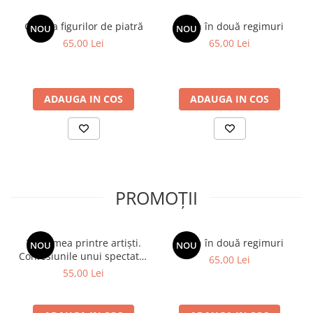
Galeria figurilor de piatră
Spion în două regimuri
NOU
NOU
65,00 Lei
65,00 Lei
ADAUGA IN COS
ADAUGA IN COS
PROMOȚII
Viața mea printre artiști.
Spion în două regimuri
NOU
NOU
Confesiunile unui spectator
65,00 Lei
fidel
55,00 Lei