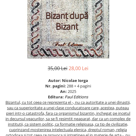
Eseistica
Filosofie
Gastronomie
Hobby
Istorie
Istorie/Critica
Jurnale/Memorii
35,00 Lei
28,00 Lei
Manuale scolare/Cursuri
Autor: Nicolae Iorga
Medicină
Nr. pagini:
288 + 4 pagini
Poezie
An:
2025
Editura:
Paul Editions
Politică/Geopolitică
Bizantul, cu tot ceea ce reprezenta el -, nu ca autoritate a unei dinastii,
sau ca superioritate a unei clase conducatoare care, acestea, puteau
Proză
pieri intr-o catastrofa, fara ca organismul bizantin, inchegat pe incetul
in decursul veacurilor, sa se fi resimtit neaparat, dar ca un complex de
Psihologie
institutii, ca sistem politic, ca formatie religioasa, ca tip de civilizatie,
Sociologie
cuprinzand mostenirea intelectuala elenica, dreptul roman, religia
ortodoxa si tot ceea ce provoca si intretinea el in materie de arta -, nu