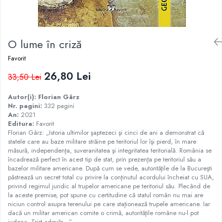
Istorie
Istorie/Critica
O lume în criză
Jurnale/Memorii
Manuale scolare/Cursuri
Favorit
Medicină
26,80 Lei
33,50 Lei
Poezie
Autor(i):
Florian Gârz
Politică/Geopolitică
Nr. pagini:
332 pagini
An:
2021
Proză
Editura:
Favorit
Florian Gârz: „Istoria ultimilor şaptezeci şi cinci de ani a demonstrat că
Psihologie
statele care au baze militare străine pe teritoriul lor îşi pierd, în mare
Sociologie
măsură, independenţa, suveranitatea şi integritatea teritorială. România se
încadrează perfect în acest tip de stat, prin prezenţa pe teritoriul său a
Spiritualitate/Ezoterism
bazelor militare americane. După cum se vede, autorităţile de la Bucureşti
păstrează un secret total cu privire la conţinutul acordului încheiat cu SUA,
Sport
privind regimul juridic al trupelor americane pe teritoriul său. Plecând de
Stiinte/Educatie
la aceste premise, pot spune cu certitudine că statul român nu mai are
niciun control asupra terenului pe care staţionează trupele americane. Iar
dacă un militar american comite o crimă, autorităţile române nu-l pot
judeca. Trist adevăr…”