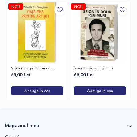
NOU
NOU
Viața mea printre artiști.
Spion în două regimuri
Confesiunile unui spectator
55,00 Lei
65,00 Lei
fidel
Adauga in cos
Adauga in cos
Magazinul meu