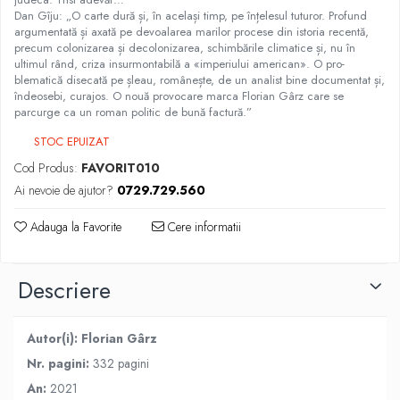
Dan Gîju: „O carte dură și, în același timp, pe înțelesul tuturor. Profund
argumentată și axată pe devoalarea ma­rilor procese din istoria recentă,
precum colonizarea și decolonizarea, schimbările climatice și, nu în
ultimul rând, criza insurmontabilă a «imperiului american». O pro­
blematică disecată pe șleau, românește, de un analist bine documentat și,
îndeosebi, curajos. O nouă provocare marca Florian Gârz care se
parcurge ca un roman politic de bună factură.”
STOC EPUIZAT
Cod Produs:
FAVORIT010
Ai nevoie de ajutor?
0729.729.560
Adauga la Favorite
Cere informatii
Descriere
Autor(i):
Florian Gârz
Nr. pagini:
332 pagini
An:
2021