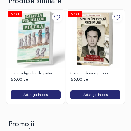
Produse similare
NOU
NOU
Galeria figurilor de piatră
Spion în două regimuri
65,00 Lei
65,00 Lei
Adauga in cos
Adauga in cos
Promoții