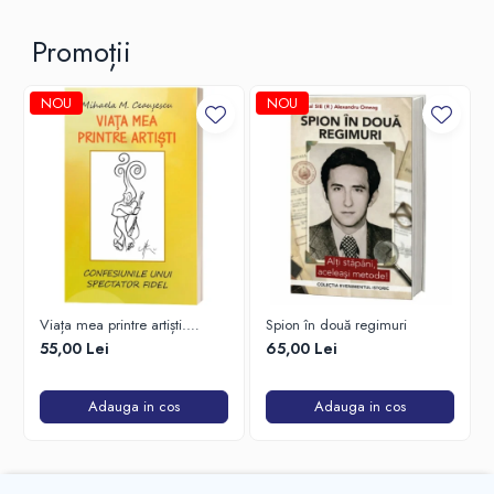
Promoții
NOU
NOU
Viața mea printre artiști.
Spion în două regimuri
Confesiunile unui spectator
55,00 Lei
65,00 Lei
fidel
Adauga in cos
Adauga in cos