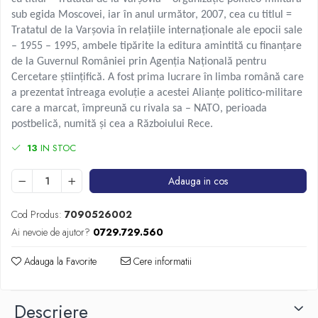
sub egida Moscovei, iar în anul următor, 2007, cea cu titlul =
Tratatul de la Varșovia în relațiile internaționale ale epocii sale
– 1955 – 1995, ambele tipărite la editura amintită cu finanțare
de la Guvernul României prin Agenția Națională pentru
Cercetare științifică. A fost prima lucrare în limba română care
a prezentat întreaga evoluție a acestei Alianțe politico-militare
care a marcat, împreună cu rivala sa – NATO, perioada
postbelică, numită și cea a Războiului Rece.
13
IN STOC
Adauga in cos
Cod Produs:
7090526002
Ai nevoie de ajutor?
0729.729.560
Adauga la Favorite
Cere informatii
Descriere