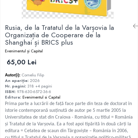
Istorie
Istorie/Critica
Rusia, de la Tratatul de la Varșovia la
Jurnale/Memorii
Organizația de Cooperare de la
Manuale scolare/Cursuri
Shanghai și BRICS plus
Medicină
Evenimentul și Capital
Poezie
65,00 Lei
Politică/Geopolitică
Proză
Corneliu Filip
Autor(i):
An apariție:
2026
Psihologie
Nr. pagini:
318 +4 pagini
ISBN:
978-630-6572-36-6
Sociologie
Editura:
Evenimentul si Capital
Spiritualitate/Ezoterism
Prima parte a lucrării de față face parte din teza de doctorat în
istorie contemporană susținută de autor pe 5 martie 2005 la
Sport
Universitatea de stat din Craiova - România, cu titlul = România
Stiinte/Educatie
și Tratatul de la Varșovia. Ea a fost apoi tipărită în două cărți la
editura = Cetatea de scaun din Târgoviște – România în 2006,
cu titlul = Tratatul de la Varșovia = organizație politico-militară