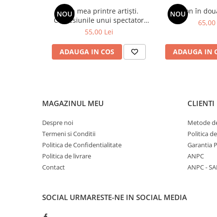
Viața mea printre artiști.
Spion în dou
NOU
NOU
Confesiunile unui spectator
65,00 
fidel
55,00 Lei
ADAUGA IN COS
ADAUGA IN 
MAGAZINUL MEU
CLIENTI
Despre noi
Metode de
Termeni si Conditii
Politica d
Politica de Confidentialitate
Garantia 
Politica de livrare
ANPC
Contact
ANPC - SA
SOCIAL
URMARESTE-NE IN SOCIAL MEDIA