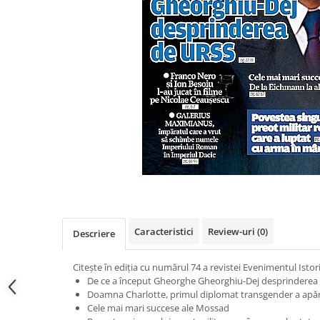
Eseistica
Filosofie
Gastronomie
Hobby
Istorie
Istorie/Critica
Jurnale/Memorii
Manuale scolare/Cursuri
Medicină
Poezie
Caracteristici
Review-uri
(0)
Descriere
Politică/Geopolitică
Proză
Citește în ediția cu numărul 74 a revistei Evenimentul Istor
Psihologie
De ce a început Gheorghe Gheorghiu-Dej desprinderea
Doamna Charlotte, primul diplomat transgender a apăru
Sociologie
Cele mai mari succese ale Mossad