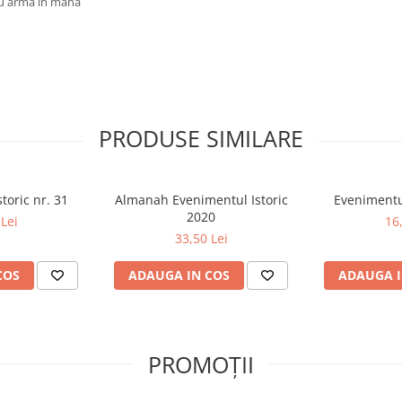
cu arma în mână
PRODUSE SIMILARE
toric nr. 31
Almanah Evenimentul Istoric
Evenimentul
2020
Lei
16
33,50 Lei
COS
ADAUGA IN COS
ADAUGA I
PROMOȚII