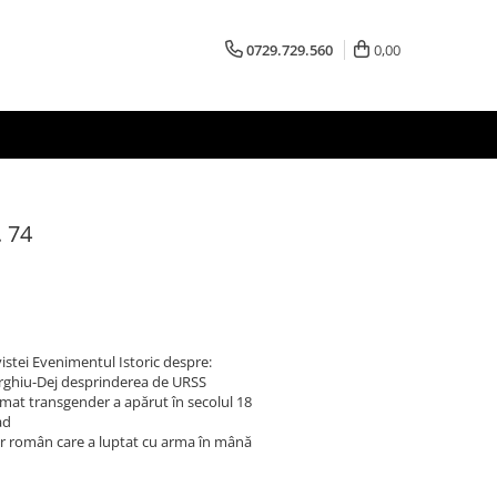
0729.729.560
0,00
. 74
vistei Evenimentul Istoric despre:
rghiu-Dej desprinderea de URSS
mat transgender a apărut în secolul 18
ad
ar român care a luptat cu arma în mână