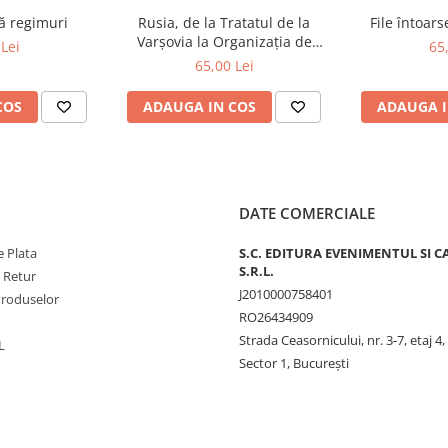
ă regimuri
Rusia, de la Tratatul de la
File întoar
Varșovia la Organizația de
Lei
65
Cooperare de la Shanghai și
65,00 Lei
BRICS plus
COS
ADAUGA IN COS
ADAUGA I
DATE COMERCIALE
 Plata
S.C. EDITURA EVENIMENTUL SI C
S.R.L.
e Retur
J2010000758401
Produselor
RO26434909
Strada Ceasornicului, nr. 3-7, etaj 4,
L
Sector 1, Bucureşti