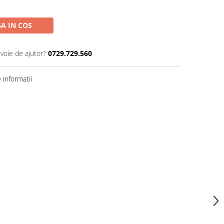
A IN COS
evoie de ajutor?
0729.729.560
informatii