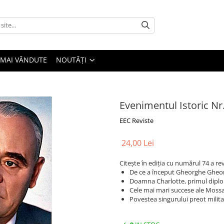
 MAI VÂNDUTE
NOUTĂȚI
Evenimentul Istoric Nr
EEC Reviste
24,00 Lei
Citește în ediția cu numărul 74 a re
De ce a început Gheorghe Gheo
Doamna Charlotte, primul diplo
Cele mai mari succese ale Moss
Povestea singurului preot milit