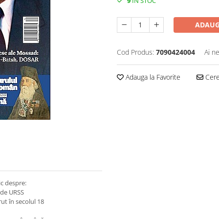
9
IN STOC
ADAUG
Cod Produs:
7090424004
Ai n
Adauga la Favorite
Cere 
ic despre:
 de URSS
t în secolul 18