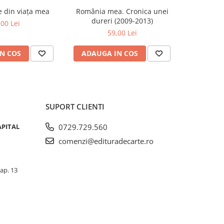
se din viața mea
România mea. Cronica unei
Zăpada îns
-20%
dureri (2009-2013)
unui so
,00 Lei
Fr
59,00 Lei
63,5
N COS
ADAUGA IN COS
ADAUG
SUPORT CLIENTI
APITAL
0729.729.560
comenzi@edituradecarte.ro
 ap. 13