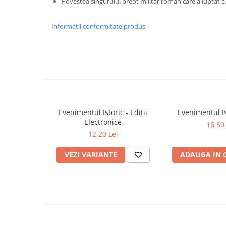
Povestea singurului preot militar român care a luptat 
Spiritualitate/Ezoterism
Sport
Informatii conformitate produs
Stiinte/Educatie
Noutăți
Cărți
Reviste
Reviste
Capital
Evenimentul Istoric - Ediții
Evenimentul Is
Electronice
Evenimentul Istoric
16,50 
12,20 Lei
Evenimentul istoric - editii
electronice
VEZI VARIANTE
ADAUGA IN 