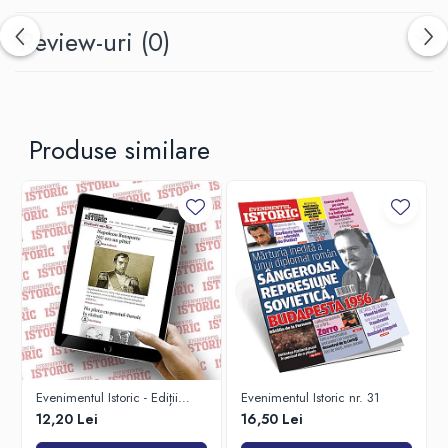
Review-uri
(0)
Produse similare
Evenimentul Istoric - Ediții
Evenimentul Istoric nr. 31
Electronice
12,20 Lei
16,50 Lei