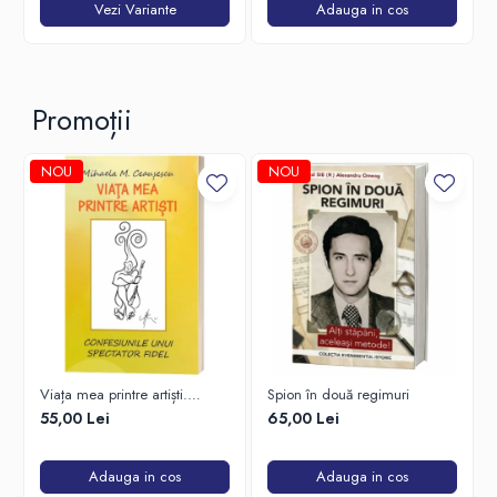
Vezi Variante
Adauga in cos
Promoții
NOU
NOU
Viața mea printre artiști.
Spion în două regimuri
Confesiunile unui spectator
55,00 Lei
65,00 Lei
fidel
Adauga in cos
Adauga in cos