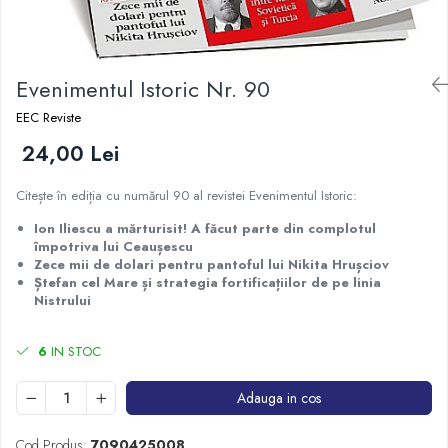
Istorie
Istorie/Critica
Evenimentul Istoric Nr. 90
Jurnale/Memorii
Manuale scolare/Cursuri
EEC Reviste
Medicină
24,00 Lei
Poezie
Citește în ediția cu numărul 90 al revistei Evenimentul Istoric:
Politică/Geopolitică
Ion Iliescu a mărturisit! A făcut parte din complotul
Proză
împotriva lui Ceaușescu
Zece mii de dolari pentru pantoful lui Nikita Hrușciov
Psihologie
Ștefan cel Mare și strategia fortificațiilor de pe linia
Sociologie
Nistrului
Spiritualitate/Ezoterism
6
IN STOC
Sport
Stiinte/Educatie
Adauga in cos
Cod Produs:
7090425008