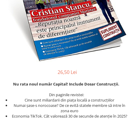
Istorie
Istorie/Critica
Jurnale/Memorii
Manuale scolare/Cursuri
Medicină
Poezie
Politică/Geopolitică
Proză
26,50 Lei
Psihologie
Nu rata noul număr Capital! Include Dosar Construcții.
Sociologie
Din paginile revistei:
Spiritualitate/Ezoterism
Cine sunt miliardarii din piața locală a construcțiilor
Numai șase-s norocoase? De ce evită statele membre să intre în
Sport
zona euro
Economia TikTok. Cât valorează 30 de secunde de atenție în 2025?
Stiinte/Educatie