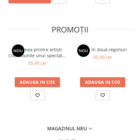
PROMOȚII
Viața mea printre artiști.
Spion în două regimuri
NOU
NOU
Confesiunile unui spectator
65,00 Lei
fidel
55,00 Lei
ADAUGA IN COS
ADAUGA IN COS
MAGAZINUL MEU