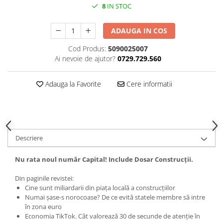
8
IN STOC
ADAUGA IN COS
Cod Produs:
5090025007
Ai nevoie de ajutor?
0729.729.560
Adauga la Favorite
Cere informatii
Descriere
Nu rata noul număr Capital! Include Dosar Construcții.
Din paginile revistei:
Cine sunt miliardarii din piața locală a construcțiilor
Numai șase-s norocoase? De ce evită statele membre să intre
în zona euro
Economia TikTok. Cât valorează 30 de secunde de atenție în