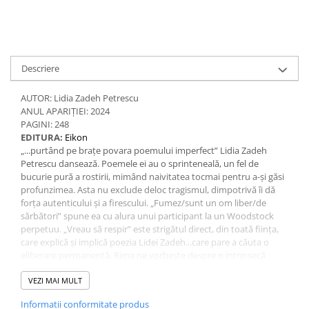
Descriere
AUTOR: Lidia Zadeh Petrescu
ANUL APARIȚIEI: 2024
PAGINI: 248
EDITURA:
Eikon
„...purtând pe brațe povara poemului imperfect” Lidia Zadeh
Petrescu dansează. Poemele ei au o sprinteneală, un fel de
bucurie pură a rostirii, mimând naivitatea tocmai pentru a-și găsi
profunzimea. Asta nu exclude deloc tragismul, dimpotrivă îi dă
forța autenticului și a firescului. „Fumez/sunt un om liber/de
sărbători” spune ea cu alura unui participant la un Woodstock
perpetuu. „Vreau să respir” este strigătul direct, din toată ființa,
care explică și implică poezia Lidei Zadeh...care pare a căuta o
eliberare permanentă. Rima ne vorbește despre o intrinsecă
nevoie de muzică. „Zidită-n poezie ca într-un edificiu /Religia
iubirii la vers m-a convertit” sună o confesiune (este o poezie
VEZI MAI MULT
extrem confesivă, eliminând tot ce ar putea fi impuritate a
Informatii conformitate produs
cotidianului. Tocmai pentru că nu omite realul, dar unul trecut