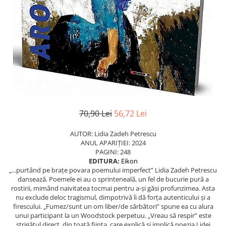
Istorie
Istorie/Critica
Jurnale/Memorii
Manuale scolare/Cursuri
Medicină
Poezie
Politică/Geopolitică
70,90 Lei
56,72 Lei
Proză
AUTOR: Lidia Zadeh Petrescu
Psihologie
ANUL APARIȚIEI: 2024
Sociologie
PAGINI: 248
EDITURA:
Eikon
Spiritualitate/Ezoterism
„...purtând pe brațe povara poemului imperfect” Lidia Zadeh Petrescu
dansează. Poemele ei au o sprinteneală, un fel de bucurie pură a
Sport
rostirii, mimând naivitatea tocmai pentru a-și găsi profunzimea. Asta
nu exclude deloc tragismul, dimpotrivă îi dă forța autenticului și a
Stiinte/Educatie
firescului. „Fumez/sunt un om liber/de sărbători” spune ea cu alura
unui participant la un Woodstock perpetuu. „Vreau să respir” este
strigătul direct, din toată ființa, care explică și implică poezia Lidei