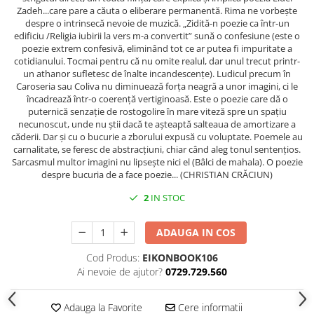
Zadeh...care pare a căuta o eliberare permanentă. Rima ne vorbește
despre o intrinsecă nevoie de muzică. „Zidită-n poezie ca într-un
edificiu /Religia iubirii la vers m-a convertit” sună o confesiune (este o
poezie extrem confesivă, eliminând tot ce ar putea fi impuritate a
cotidianului. Tocmai pentru că nu omite realul, dar unul trecut printr-
un athanor sufletesc de înalte incandescențe). Ludicul precum în
Caroseria sau Coliva nu diminuează forța neagră a unor imagini, ci le
încadrează într-o coerență vertiginoasă. Este o poezie care dă o
puternică senzație de rostogolire în mare viteză spre un spațiu
necunoscut, unde nu știi dacă te așteaptă salteaua de amortizare a
căderii. Dar și cu o bucurie a zborului expusă cu voluptate. Poemele au
carnalitate, se feresc de abstracțiuni, chiar când aleg tonul sentențios.
Sarcasmul multor imagini nu lipsește nici el (Bâlci de mahala). O poezie
despre bucuria de a face poezie... (CHRISTIAN CRĂCIUN)
2
IN STOC
ADAUGA IN COS
Cod Produs:
EIKONBOOK106
Ai nevoie de ajutor?
0729.729.560
Adauga la Favorite
Cere informatii