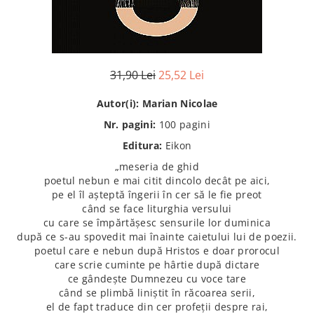
Istorie
Istorie/Critica
Jurnale/Memorii
31,90 Lei
25,52 Lei
Manuale scolare/Cursuri
Medicină
Autor(i): Marian Nicolae
Poezie
Nr. pagini:
100 pagini
Politică/Geopolitică
Editura:
Eikon
„meseria de ghid
Proză
poetul nebun e mai citit dincolo decât pe aici,
Psihologie
pe el îl așteptă îngerii în cer să le fie preot
când se face liturghia versului
Sociologie
cu care se împărtășesc sensurile lor duminica
Spiritualitate/Ezoterism
după ce s-au spovedit mai înainte caietului lui de poezii.
poetul care e nebun după Hristos e doar prorocul
Sport
care scrie cuminte pe hârtie după dictare
Stiinte/Educatie
ce gândește Dumnezeu cu voce tare
când se plimbă liniștit în răcoarea serii,
el de fapt traduce din cer profeții despre rai,