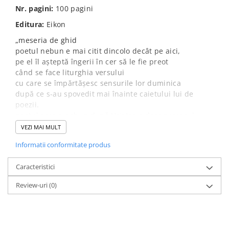
Nr. pagini:
100 pagini
Editura:
Eikon
„meseria de ghid
poetul nebun e mai citit dincolo decât pe aici,
pe el îl așteptă îngerii în cer să le fie preot
când se face liturghia versului
cu care se împărtășesc sensurile lor duminica
după ce s-au spovedit mai înainte caietului lui de
poezii.
poetul care e nebun după Hristos e doar prorocul
care scrie cuminte pe hârtie după dictare
VEZI MAI MULT
ce gândește Dumnezeu cu voce tare
Informatii conformitate produs
când se plimbă liniștit în răcoarea serii,
el de fapt traduce din cer profeții despre rai,
Caracteristici
e ghid pentru cititorii care vor să urce pe cruce
și să bată în cuie cuvintele potrivite
Review-uri
(0)
care nu mai au răbdare
să se suie oficial cu toată poezia.
(30 ianuarie 2020)”