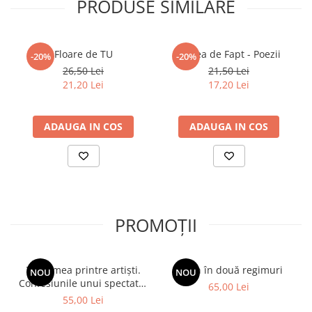
PRODUSE SIMILARE
Floare de TU
Starea de Fapt - Poezii
-20%
-20%
26,50 Lei
21,50 Lei
21,20 Lei
17,20 Lei
ADAUGA IN COS
ADAUGA IN COS
PROMOȚII
Viața mea printre artiști.
Spion în două regimuri
NOU
NOU
Confesiunile unui spectator
65,00 Lei
fidel
55,00 Lei