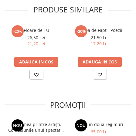
PRODUSE SIMILARE
Floare de TU
Starea de Fapt - Poezii
-20%
-20%
26,50 Lei
21,50 Lei
21,20 Lei
17,20 Lei
ADAUGA IN COS
ADAUGA IN COS
PROMOȚII
Viața mea printre artiști.
Spion în două regimuri
NOU
NOU
Confesiunile unui spectator
65,00 Lei
fidel