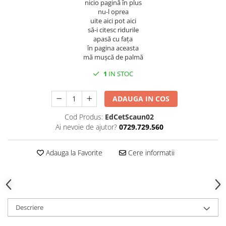
nicio pagină în plus
Spiritualitate/Ezoterism
nu-l oprea
Sport
uite aici pot aici
să-i citesc ridurile
Stiinte/Educatie
apasă cu fața
în pagina aceasta
Noutăți
mă mușcă de palmă
Cărți
1
IN STOC
Reviste
Reviste
ADAUGA IN COS
Capital
Cod Produs:
EdCetScaun02
Evenimentul Istoric
Ai nevoie de ajutor?
0729.729.560
Evenimentul istoric - editii
electronice
Adauga la Favorite
Cere informatii
Descriere