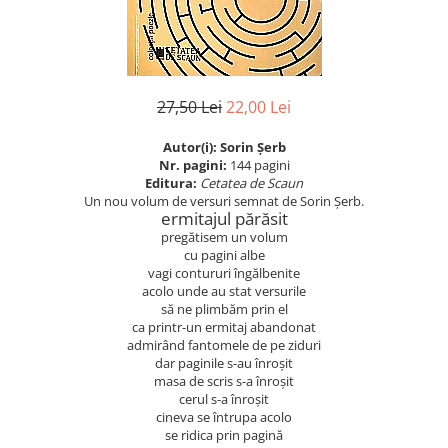
Eseistica
Filosofie
Gastronomie
27,50 Lei
22,00 Lei
Hobby
Istorie
Autor(i): Sorin Șerb
Nr. pagini:
144 pagini
Istorie/Critica
Editura:
Cetatea de Scaun
Un nou volum de versuri semnat de Sorin Șerb.
Jurnale/Memorii
ermitajul părăsit
pregătisem un volum
Manuale scolare/Cursuri
cu pagini albe
Medicină
vagi contururi îngălbenite
acolo unde au stat versurile
Poezie
să ne plimbăm prin el
ca printr-un ermitaj abandonat
Politică/Geopolitică
admirând fantomele de pe ziduri
Proză
dar paginile s-au înroșit
masa de scris s-a înroșit
Psihologie
cerul s-a înroșit
cineva se întrupa acolo
Sociologie
se ridica prin pagină