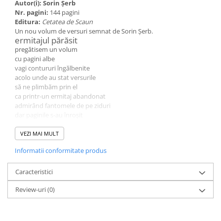
Autor(i): Sorin Șerb
Nr. pagini:
144 pagini
Editura:
Cetatea de Scaun
Un nou volum de versuri semnat de Sorin Șerb.
ermitajul părăsit
pregătisem un volum
cu pagini albe
vagi contururi îngălbenite
acolo unde au stat versurile
să ne plimbăm prin el
ca printr-un ermitaj abandonat
admirând fantomele de pe ziduri
dar paginile s-au înroșit
masa de scris s-a înroșit
cerul s-a înroșit
VEZI MAI MULT
cineva se întrupa acolo
Informatii conformitate produs
se ridica prin pagină
nicio pagină în plus
nu-l oprea
Caracteristici
uite aici pot aici
Review-uri
(0)
să-i citesc ridurile
apasă cu fața
în pagina aceasta
mă mușcă de palmă