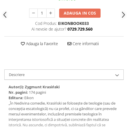
ADAUGA IN COS
Cod Produs:
EIKONBOOK033
Ai nevoie de ajutor?
0729.729.560
Adauga la Favorite
Cere informatii
Descriere
Autor(i): Zygmunt Krasiński
Nr. pagini:
174 pagini
Editura:
Eikon
„În Nedivina comedie, Krasiński se folosește de teologie (sau de
concepția escato­logică) nu ca profet, ci ca gânditor care prevede
mersul evenimentelor, incluzând premisele teologice în
interpretarea istoriosofică a situației concrete din realitatea
istorică. Nu ascunde, ci dimpotrivă, subliniază faptul că se