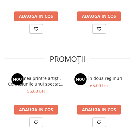
din realitatea proximă sau supranaturală. Din punct de vedere
metafizic, reprezentativ rămâne contele Henryk, aflat deseori la
ADAUGA IN COS
ADAUGA IN COS
confluența dintre metafizică și istorie, dintre viața ca vis și poezie
și viața concretă, reală, prozaică.” CONSTANTIN GEAMBAȘU
PROMOȚII
Viața mea printre artiști.
Spion în două regimuri
NOU
NOU
Confesiunile unui spectator
65,00 Lei
fidel
55,00 Lei
ADAUGA IN COS
ADAUGA IN COS