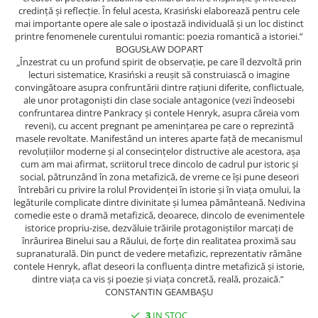
Spiritualitate/Ezoterism
credință și reflecție. În felul acesta, Krasiński elaborează pentru cele
mai importante opere ale sale o ipostază individuală și un loc distinct
Sport
printre fenomenele curentului romantic: poezia romantică a istoriei.”
Stiinte/Educatie
BOGUSŁAW DOPART
„Înzestrat cu un profund spirit de observație, pe care îl dezvoltă prin
Noutăți
lecturi sistematice, Krasiński a reușit să construiască o imagine
convingătoare asupra confruntării dintre rațiuni diferite, conflictuale,
Cărți
ale unor protagoniști din clase sociale antagonice (vezi îndeosebi
Reviste
confruntarea dintre Pankracy și contele Henryk, asupra căreia vom
reveni), cu accent pregnant pe amenințarea pe care o reprezintă
Reviste
masele revoltate. Manifestând un interes aparte față de mecanismul
revoluțiilor moderne și al consecințelor distructive ale acestora, așa
Capital
cum am mai afirmat, scriitorul trece dincolo de cadrul pur istoric și
Evenimentul Istoric
social, pătrunzând în zona metafizică, de vreme ce își pune deseori
întrebări cu privire la rolul Providenței în istorie și în viața omului, la
Evenimentul istoric - editii
legăturile complicate dintre divinitate și lumea pământeană. Nedivina
electronice
comedie este o dramă metafizică, deoarece, dincolo de evenimentele
istorice propriu-zise, dezvăluie trăirile protagoniștilor marcați de
înrâurirea Binelui sau a Răului, de forțe din realitatea proximă sau
supranaturală. Din punct de vedere metafizic, reprezentativ rămâne
contele Henryk, aflat deseori la confluența dintre metafizică și istorie,
dintre viața ca vis și poezie și viața concretă, reală, prozaică.”
CONSTANTIN GEAMBAȘU
3
IN STOC