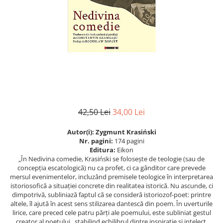
Eseistica
Filosofie
Gastronomie
Hobby
Istorie
Istorie/Critica
Jurnale/Memorii
42,50 Lei
34,00 Lei
Manuale scolare/Cursuri
Autor(i): Zygmunt Krasiński
Medicină
Nr. pagini:
174 pagini
Poezie
Editura:
Eikon
„În Nedivina comedie, Krasiński se folosește de teologie (sau de
Politică/Geopolitică
concepția escato­logică) nu ca profet, ci ca gânditor care prevede
mersul evenimentelor, incluzând premisele teologice în interpretarea
Proză
istoriosofică a situației concrete din realitatea istorică. Nu ascunde, ci
dimpotrivă, subliniază faptul că se consideră istoriozof-poet: printre
Psihologie
altele, îl ajută în acest sens stilizarea dantescă din poem. În uverturile
Sociologie
lirice, care preced cele patru părți ale poemului, este subliniat gestul
creator al poetului , stabilind echilibrul dintre inspirație și intelect,