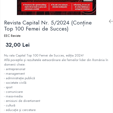
Istorie
Istorie/Critica
Revista Capital Nr. 5/2024 (Conține
Jurnale/Memorii
Top 100 Femei de Succes)
Manuale scolare/Cursuri
EEC Reviste
Medicină
32,00 Lei
Poezie
Politică/Geopolitică
Nu rata Capital Top 100 Femei de Succes, ediția 2024!
Află poveștile și rezultatele extraordinare ale femeilor lider din România în
Proză
domenii cheie:
Psihologie
- antreprenoriat
- management
Sociologie
- administrație publică
- societate civilă
Spiritualitate/Ezoterism
- sport
Sport
- comunicare
- mass-media
Stiinte/Educatie
- emisiuni de divertisment
- cultură
- educație și cercetare