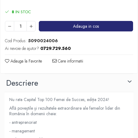
8
IN STOC
Adauga in cos
Cod Produs:
5090024006
Ai nevoie de ajutor?
0729.729.560
Adauga la Favorite
Cere informatii
Descriere
Nu rata Capital Top 100 Femei de Succes, ediția 2024!
Află poveștile și rezultatele extraordinare ale femeilor lider din
România în domenii cheie:
- antreprenoriat
- management