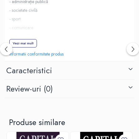
- administrație publică
- societate civilă
- sport
- comunicare
- mass-media
Vezi mai mult
- emisiuni de divertisment
- cultură
Informatii conformitate produs
- educație și cercetare
Caracteristici
Review-uri
(0)
Produse similare