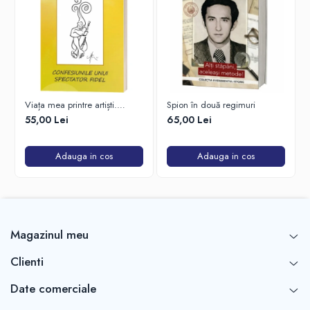
Viața mea printre artiști.
Spion în două regimuri
Confesiunile unui spectator
55,00 Lei
65,00 Lei
fidel
Adauga in cos
Adauga in cos
Magazinul meu
Clienti
Date comerciale