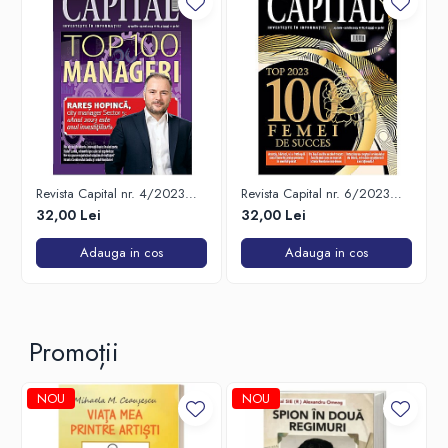
Revista Capital nr. 4/2023
Revista Capital nr. 6/2023
(conține Top 100 Manageri)
(conține Top 100 Femei de
32,00 Lei
32,00 Lei
Succes)
Adauga in cos
Adauga in cos
Promoții
NOU
NOU