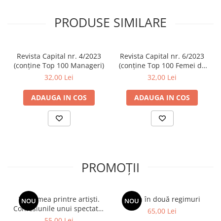
PRODUSE SIMILARE
Revista Capital nr. 4/2023
Revista Capital nr. 6/2023
(conține Top 100 Manageri)
(conține Top 100 Femei de
Succes)
32,00 Lei
32,00 Lei
ADAUGA IN COS
ADAUGA IN COS
PROMOȚII
Viața mea printre artiști.
Spion în două regimuri
NOU
NOU
Confesiunile unui spectator
65,00 Lei
fidel
55,00 Lei