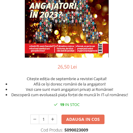
Istorie
Istorie/Critica
Jurnale/Memorii
Manuale scolare/Cursuri
Medicină
Poezie
Politică/Geopolitică
26,50 Lei
Proză
Citește ediția de septembrie a revistei Capital!
Psihologie
Află ce își doresc românii de la angajatori!
Sociologie
Vezi care sunt marii angajatori privați ai României!
Descoperă cum evoluează piața forței de muncă în IT-ul românesc!
Spiritualitate/Ezoterism
19
IN STOC
Sport
Stiinte/Educatie
ADAUGA IN COS
Cod Produs:
5090023009