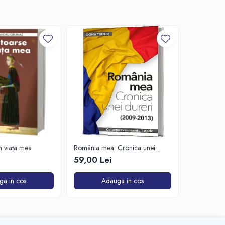
-20%
in viața mea
România mea. Cronica unei
Zăpada îns
dureri (2009-2013)
unui soldat
59,00 Lei
63,50 Lei
de Est
ga in cos
Adauga in cos
A