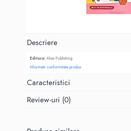
Eseistica
Filosofie
Gastronomie
Hobby
Descriere
Istorie
Istorie/Critica
Editura:
Alias Publishing
Jurnale/Memorii
Informatii conformitate produs
Manuale scolare/Cursuri
Medicină
Caracteristici
Poezie
Politică/Geopolitică
Review-uri
(0)
Proză
Psihologie
Sociologie