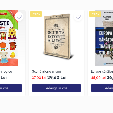
-20%
-20%
i logice
Scurtă istorie a lumii
Europa sănătoasă
viață
 Lei
29,60 Lei
36
37,00 Lei
45,00 Lei
n cos
Adauga in cos
Adau