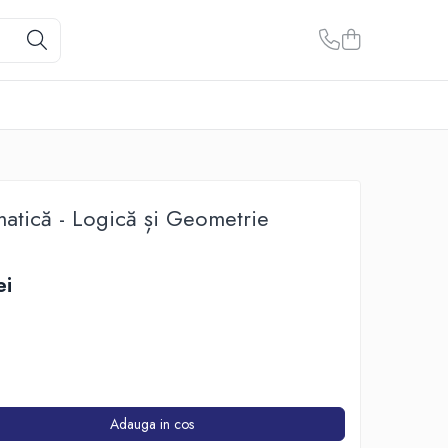
atică - Logică și Geometrie
ei
Adauga in cos