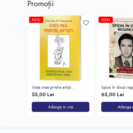
Promoții
NOU
NOU
Viața mea printre artiști.
Spion în două reg
Confesiunile unui spectator fidel
55,00 Lei
65,00 Lei
Adauga in cos
Adauga i