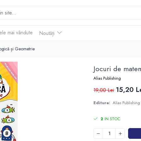
ele mai vândute
Noutăți
Logică și Geometrie
Jocuri de matem
Alias Publishing
15,20 L
19,00 Lei
Editura:
Alias Publishing
2
IN STOC