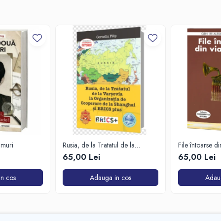
imuri
Rusia, de la Tratatul de la
File întoarse d
Varșovia la Organizația de
65,00 Lei
65,00 Lei
Cooperare de la Shanghai și
BRICS plus
n cos
Adauga in cos
Adau