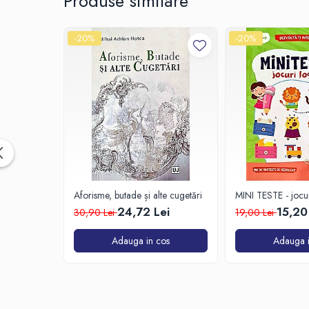
Produse similare
Spiritualitate/Ezoterism
Sport
-20%
-20%
Stiinte/Educatie
Noutăți
Cărți
Reviste
Reviste
Capital
Evenimentul Istoric
Evenimentul istoric - editii
Aforisme, butade și alte cugetări
MINI TESTE - jocur
electronice
24,72 Lei
15,20
30,90 Lei
19,00 Lei
Adauga in cos
Adauga i