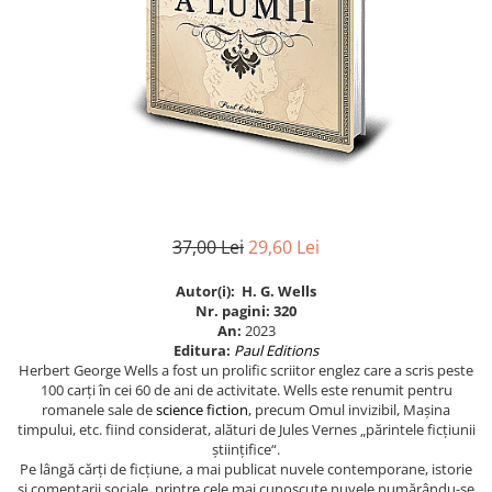
Eseistica
Filosofie
Gastronomie
Hobby
Istorie
Istorie/Critica
Jurnale/Memorii
37,00 Lei
29,60 Lei
Manuale scolare/Cursuri
Autor(i):
H. G. Wells
Medicină
Nr. pagini: 320
Poezie
An:
2023
Editura:
Paul Editions
Politică/Geopolitică
Herbert George Wells a fost un prolific scriitor englez care a scris peste
100 carți în cei 60 de ani de activitate. Wells este renumit pentru
Proză
romanele sale de
science fiction
, precum Omul invizibil, Mașina
timpului, etc. fiind considerat, alături de Jules Vernes „părintele ficțiunii
Psihologie
științifice“.
Sociologie
Pe lângă cărți de ficțiune, a mai publicat nuvele contemporane, istorie
și comentarii sociale, printre cele mai cunoscute nuvele numărându-se