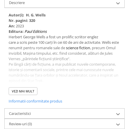
Descriere
Autor(i):
H. G. Wells
Nr. pagini: 320
An:
2023
Editura:
Paul Editions
Herbert George Wells a fost un prolific scriitor englez
care a scris peste 100 carți în cei 60 de ani de activitate. Wells este
renumit pentru romanele sale de
science fiction
, precum Omul
invizibil, Mașina timpului, etc. fiind considerat, alături de Jules
Vernes „părintele ficțiunii științifice“.
Pe lângă cărți de ficțiune, a mai publicat nuvele contemporane,
istorie și comentarii sociale, printre cele mai cunoscute nuvele
numărându-se Țara orbilor și Noul accelerator, care a inspirat un
episod din Star Trek.
De la originile Pământului până la sfârșitul Primului Război
Mondial
VEZI MAI MULT
,
Scurtă istorie a lumii cuprinde o relatare a evoluției vieții
și a dezvoltării rasei umane. Cartea atinge subiecte precum epoca
Informatii conformitate produs
neolitică, ascensiunea iudaismului, epoca de aur a Atenei, viața lui
Hristos, ascensiunea Islamului și descoperirea Americii.
O carte extraordinară de cultură generală, scrisă într-un mod
Caracteristici
alert și plăcut, care trece în revistă cele mai importante momente
Review-uri
(0)
din istoria lumii.