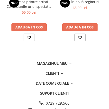
Viața mea printre artiști.
Spion în două regimuri
NOU
NOU
Confesiunile unui spectator
65,00 Lei
fidel
55,00 Lei
ADAUGA IN COS
ADAUGA IN COS
MAGAZINUL MEU
CLIENTI
DATE COMERCIALE
SUPORT CLIENTI
0729.729.560