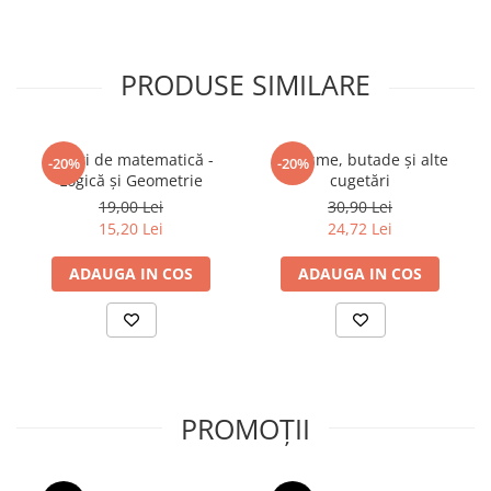
PRODUSE SIMILARE
Jocuri de matematică -
Aforisme, butade și alte
-20%
-20%
Logică și Geometrie
cugetări
19,00 Lei
30,90 Lei
15,20 Lei
24,72 Lei
ADAUGA IN COS
ADAUGA IN COS
PROMOȚII