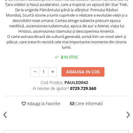
Spiritualitate/Ezoterism
Țara orbilor și Noul accelerator, care a inspirat un episod din Star Trek.
De la originile Pământului până la sfârșitul Primului Război
Sport
Mondial
,
Scurtă istorie a lumii cuprinde o relatare a evoluției vieții și a
Stiinte/Educatie
dezvoltării rasei umane. Cartea atinge subiecte precum epoca
neolitică, ascensiunea iudaismului, epoca de aur a Atenei, viața lui
Noutăți
Hristos, ascensiunea Islamului și descoperirea Americii.
O carte extraordinară de cultură generală, scrisă într-un mod alert și
Cărți
plăcut, care trece în revistă cele mai importante momente din istoria
Reviste
lumii.
Reviste
2
IN STOC
Capital
ADAUGA IN COS
Evenimentul Istoric
Evenimentul istoric - editii
Cod Produs:
PAULED042
electronice
Ai nevoie de ajutor?
0729.729.560
Adauga la Favorite
Cere informatii