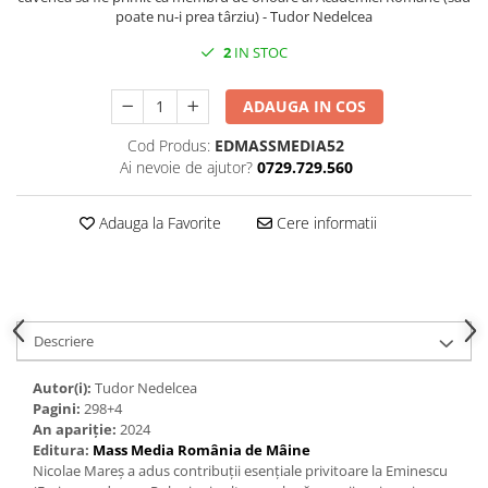
poate nu-i prea târziu) - Tudor Nedelcea
2
IN STOC
ADAUGA IN COS
Cod Produs:
EDMASSMEDIA52
Ai nevoie de ajutor?
0729.729.560
Adauga la Favorite
Cere informatii
Descriere
Autor(i):
Tudor Nedelcea
Pagini:
298+4
An apariție:
2024
Editura:
Mass Media România de Mâine
Nicolae Mareș a adus contribuții esențiale privitoare la Eminescu