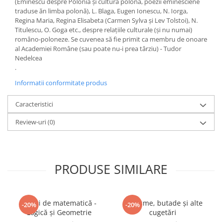
(Eminescu despre Polonia și cultura polonă, poezii eminesciene
traduse ăn limba polonă), L. Blaga, Eugen Ionescu, N. Iorga,
Regina Maria, Regina Elisabeta (Carmen Sylva și Lev Tolstoi), N.
Titulescu, O. Goga etc., despre relațiile culturale (și nu numai)
româno-poloneze. Se cuvenea să fie primit ca membru de onoare
al Academiei Române (sau poate nu-i prea târziu) - Tudor
Nedelcea
.
Informatii conformitate produs
Caracteristici
Review-uri
(0)
PRODUSE SIMILARE
Jocuri de matematică -
Aforisme, butade și alte
-20%
-20%
Logică și Geometrie
cugetări