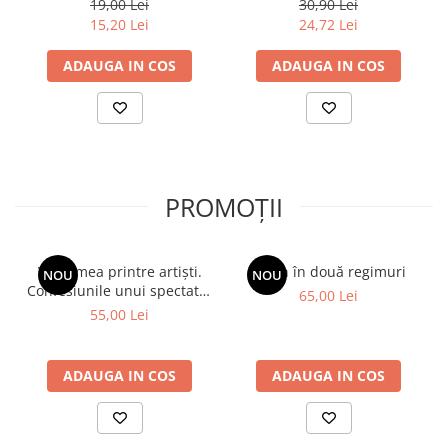
19,00 Lei
30,90 Lei
15,20 Lei
24,72 Lei
ADAUGA IN COS
ADAUGA IN COS
PROMOȚII
Viața mea printre artiști.
Spion în două regimuri
NOU
NOU
Confesiunile unui spectator
65,00 Lei
fidel
55,00 Lei
ADAUGA IN COS
ADAUGA IN COS