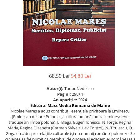
Istorie
Istorie/Critica
Jurnale/Memorii
Manuale scolare/Cursuri
Medicină
Poezie
Politică/Geopolitică
Proză
68,50 Lei
54,80 Lei
Psihologie
Autor(i):
Tudor Nedelcea
Sociologie
Pagini:
298+4
An apariție:
2024
Spiritualitate/Ezoterism
Editura:
Mass Media România de Mâine
Nicolae Mareș a adus contribuții esențiale privitoare la Eminescu
Sport
(Eminescu despre Polonia și cultura polonă, poezii eminesciene
traduse ăn limba polonă), L. Blaga, Eugen Ionescu, N. Iorga, Regina
Stiinte/Educatie
Maria, Regina Elisabeta (Carmen Sylva și Lev Tolstoi), N. Titulescu, O.
Goga etc., despre relațiile culturale (și nu numai) româno-poloneze. Se
cuvenea să fie primit ca membru de onoare al Academiei Române (sau