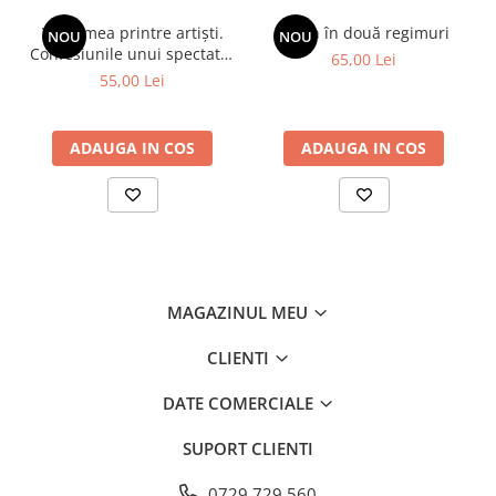
Viața mea printre artiști.
Spion în două regimuri
NOU
NOU
Confesiunile unui spectator
65,00 Lei
fidel
55,00 Lei
ADAUGA IN COS
ADAUGA IN COS
MAGAZINUL MEU
CLIENTI
DATE COMERCIALE
SUPORT CLIENTI
0729.729.560