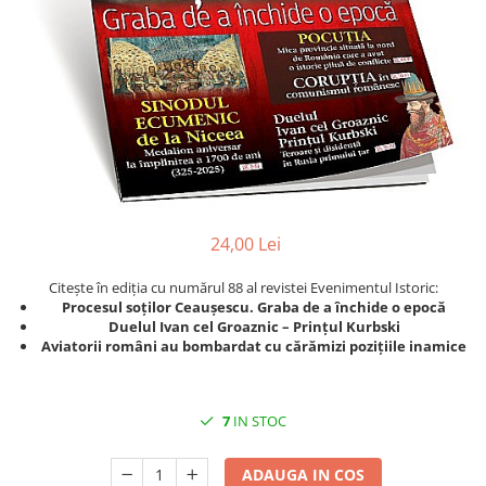
Istorie
Istorie/Critica
Jurnale/Memorii
Manuale scolare/Cursuri
Medicină
Poezie
Politică/Geopolitică
24,00 Lei
Proză
Citește în ediția cu numărul 88 al revistei Evenimentul Istoric:
Psihologie
Procesul soților Ceaușescu. Graba de a închide o epocă
Sociologie
Duelul Ivan cel Groaznic – Prințul Kurbski
Aviatorii români au bombardat cu cărămizi pozițiile inamice
Spiritualitate/Ezoterism
Sport
7
IN STOC
Stiinte/Educatie
ADAUGA IN COS