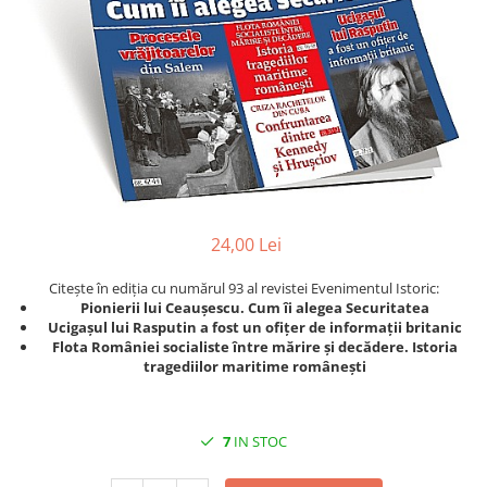
Eseistica
Filosofie
Gastronomie
Hobby
Istorie
Istorie/Critica
Jurnale/Memorii
24,00 Lei
Manuale scolare/Cursuri
Citește în ediția cu numărul 93 al revistei Evenimentul Istoric:
Medicină
Pionierii lui Ceaușescu. Cum îi alegea Securitatea
Poezie
Ucigașul lui Rasputin a fost un ofițer de informații britanic
Flota României socialiste între mărire și decădere. Istoria
Politică/Geopolitică
tragediilor maritime românești
Proză
Psihologie
7
IN STOC
Sociologie