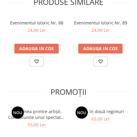
PRODUSE SIMILARE
Evenimentul Istoric Nr. 88
Evenimentul Istoric Nr. 89
24,00 Lei
24,00 Lei
ADAUGA IN COS
ADAUGA IN COS
PROMOȚII
Viața mea printre artiști.
Spion în două regimuri
NOU
NOU
Confesiunile unui spectator
65,00 Lei
fidel
55,00 Lei