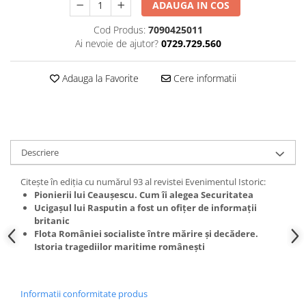
Spiritualitate/Ezoterism
ADAUGA IN COS
Sport
Cod Produs:
7090425011
Ai nevoie de ajutor?
0729.729.560
Stiinte/Educatie
Noutăți
Adauga la Favorite
Cere informatii
Cărți
Reviste
Reviste
Capital
Descriere
Evenimentul Istoric
Citește în ediția cu numărul 93 al revistei Evenimentul Istoric:
Evenimentul istoric - editii
Pionierii lui Ceaușescu. Cum îi alegea Securitatea
electronice
Ucigașul lui Rasputin a fost un ofițer de informații
britanic
Flota României socialiste între mărire și decădere.
Istoria tragediilor maritime românești
Informatii conformitate produs