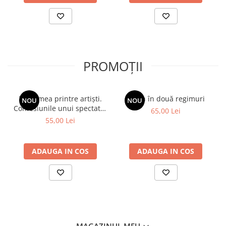
PROMOȚII
Viața mea printre artiști.
Spion în două regimuri
NOU
NOU
Confesiunile unui spectator
65,00 Lei
fidel
55,00 Lei
ADAUGA IN COS
ADAUGA IN COS