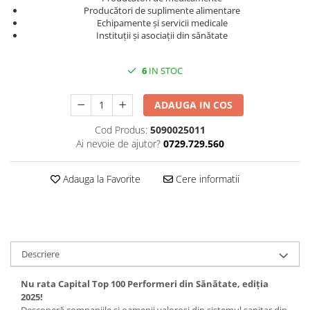
Spiritualitate/Ezoterism
Producători de suplimente alimentare
Echipamente și servicii medicale
Sport
Instituții și asociații din sănătate
Stiinte/Educatie
Noutăți
6
IN STOC
Cărți
ADAUGA IN COS
Reviste
Cod Produs:
5090025011
Reviste
Ai nevoie de ajutor?
0729.729.560
Capital
Evenimentul Istoric
Adauga la Favorite
Cere informatii
Evenimentul istoric - editii
electronice
Descriere
Nu rata Capital Top 100 Performeri din Sănătate, ediția
2025!