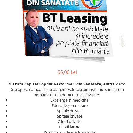
Eseistica
Filosofie
Gastronomie
Hobby
Istorie
Istorie/Critica
Jurnale/Memorii
Manuale scolare/Cursuri
55,00 Lei
Medicină
Nu rata Capital Top 100 Performeri din Sănătate, ediția 2025!
Poezie
Descoperă companiile și oamenii valoroși din sistemul sanitar din
România din 10 domenii de activitate:
Politică/Geopolitică
Excelență în medicină
Educație și cercetare
Proză
Spitale de stat
Spitale private
Psihologie
Clinici private
Sociologie
Retail farma
Producători de medicamente