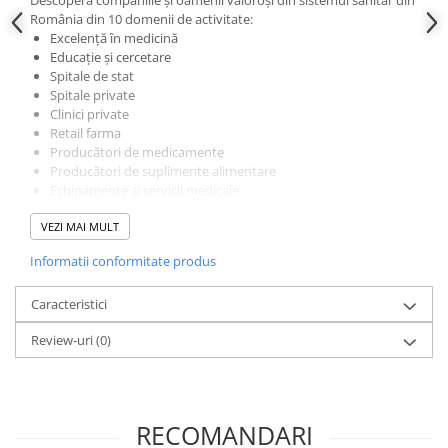
Descoperă companiile și oamenii valoroși din sistemul sanitar din
România din 10 domenii de activitate:
Excelență în medicină
Educație și cercetare
Spitale de stat
Spitale private
Clinici private
Retail farma
Producători de medicamente
Producători de suplimente alimentare
Echipamente și servicii medicale
Instituții și asociații din sănătate
VEZI MAI MULT
Informatii conformitate produs
Caracteristici
Review-uri
(0)
RECOMANDARI