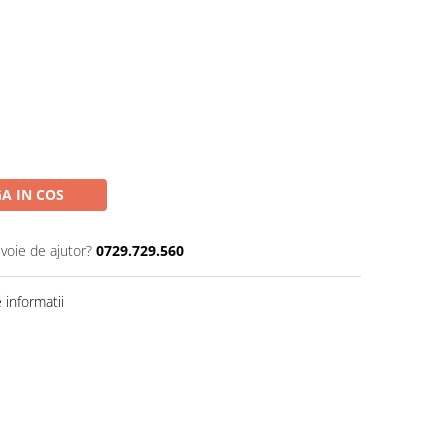
A IN COS
evoie de ajutor?
0729.729.560
informatii