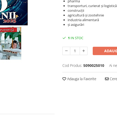
pharma
transporturi, curierat și logistică
construcții
agricultură și zootehnie
industria alimentară
și asigurări
1
IN STOC
ADAUG
Cod Produs:
5090025010
Ai n
Adauga la Favorite
Cere 