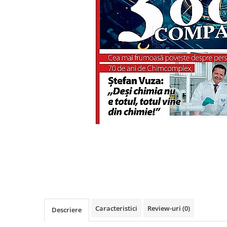
Eseistica
Filosofie
Gastronomie
Hobby
Istorie
Istorie/Critica
Jurnale/Memorii
Manuale scolare/Cursuri
Medicină
Poezie
Politică/Geopolitică
Proză
Psihologie
Caracteristici
Review-uri
(0)
Descriere
Sociologie