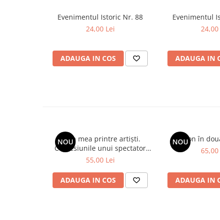
Evenimentul Istoric Nr. 88
Evenimentul Is
24,00 Lei
24,00 
ADAUGA IN COS
ADAUGA IN 
Viața mea printre artiști.
Spion în dou
NOU
NOU
Confesiunile unui spectator
65,00 
fidel
55,00 Lei
ADAUGA IN COS
ADAUGA IN 