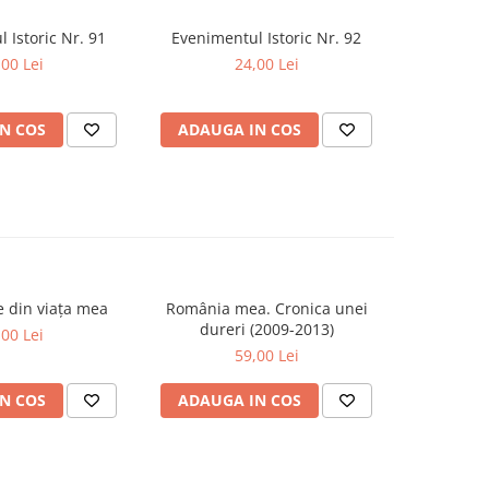
 Istoric Nr. 91
Evenimentul Istoric Nr. 92
Revista C
Include To
,00 Lei
24,00 Lei
N COS
ADAUGA IN COS
ADAUG
se din viața mea
România mea. Cronica unei
Zăpada îns
-20%
dureri (2009-2013)
unui so
,00 Lei
Fr
59,00 Lei
63,5
N COS
ADAUGA IN COS
ADAUG