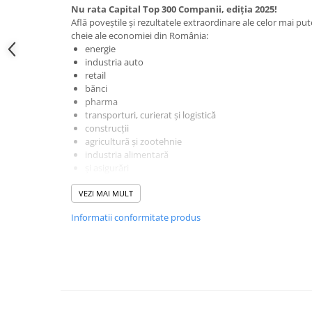
Spiritualitate/Ezoterism
Nu rata Capital Top 300 Companii, ediția 2025!
Află poveștile și rezultatele extraordinare ale celor mai p
Sport
cheie ale economiei din România:
Stiinte/Educatie
energie
industria auto
Noutăți
retail
Cărți
bănci
pharma
Reviste
transporturi, curierat și logistică
construcții
Reviste
agricultură și zootehnie
Capital
industria alimentară
și asigurări
Evenimentul Istoric
Evenimentul istoric - editii
VEZI MAI MULT
electronice
Informatii conformitate produs