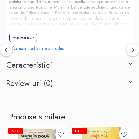
statului roman din feudalismul tarziu postfanariot la modernitatea si
sincronicitatea Romaniei Mari interbelice. Este evolutia unui copil de
taran din Oltenia pana la Profesor universitar, fondator de scoala si
creator de tehnici chirurgicale in premiera mondiala. Cand a
plecat din casa parinteasca, tatal sau i-a spus: "Acum pleci din casa
noastra si eu dau mostenire saracia, cinstea, si iubirea de tara."
Vezi mai mult
Informatii conformitate produs
Caracteristici
Review-uri
(0)
Produse similare
NOU
NOU