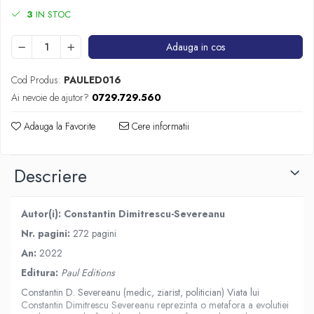
3
IN STOC
Adauga in cos
Cod Produs:
PAULED016
Ai nevoie de ajutor?
0729.729.560
Adauga la Favorite
Cere informatii
Descriere
Autor(i):
Constantin Dimitrescu-Severeanu
Nr. pagini:
272 pagini
An:
2022
Editura:
Paul Editions
Constantin D. Severeanu (medic, ziarist, politician) Viata lui
Constantin Dimitrescu Severeanu reprezinta o metafora a evolutiei