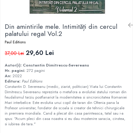
Istorie
Istorie/Critica
Din amintirile mele. Intimități din cercul
Jurnale/Memorii
palatului regal Vol.2
Manuale scolare/Cursuri
Paul Editions
Medicină
29,60 Lei
Poezie
37,00 Lei
Politică/Geopolitică
Autor(i):
Constantin Dimitrescu-Severeanu
Nr. pagini:
272 pagini
Proză
An:
2022
Psihologie
Editura:
Paul Editions
Constantin D. Severeanu (medic, ziarist, politician) Viata lui Constantin
Sociologie
Dimitrescu Severeanu reprezinta o metafora a evolutiei statului roman din
feudalismul tarziu postfanariot la modernitatea si sincronicitatea Romaniei
Spiritualitate/Ezoterism
Mari interbelice. Este evolutia unui copil de taran din Oltenia pana la
Sport
Profesor universitar, fondator de scoala si creator de tehnici chirurgicale
in premiera mondiala. Cand a plecat din casa parinteasca, tatal sau i-a
Stiinte/Educatie
spus: "Acum pleci din casa noastra si eu dau mostenire saracia, cinstea,
si iubirea de tara."