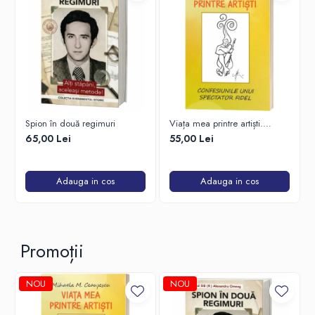
Spion în două regimuri
Viața mea printre artiști.
Confesiunile unui spectator
65,00 Lei
55,00 Lei
fidel
Adauga in cos
Adauga in cos
Promoții
NOU
NOU