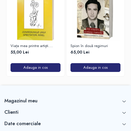
Viața mea printre artiști.
Spion în două regimuri
Confesiunile unui spectator
55,00 Lei
65,00 Lei
fidel
Adauga in cos
Adauga in cos
Magazinul meu
Clienti
Date comerciale