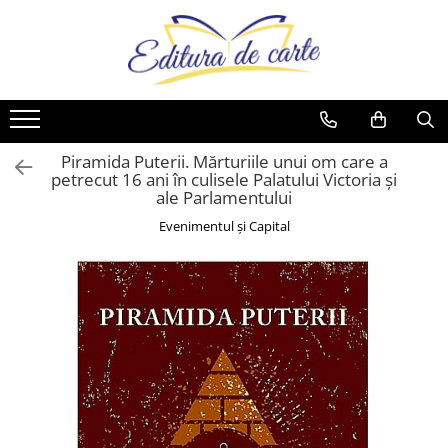
Comunicate
Cărți
Noutăți
Reviste
Produse
Noutăți
Capital
Artă
Cărți
Capital
Reviste
Cărți
Evenimentul Zilei
Beletristică
Reviste
Evenimentul Istoric
Comunicate
Reviste
Business și Economie
Evenimentul istoric - editii
Cărți
Piramida Puterii. Mărturiile unui om care a
petrecut 16 ani în culisele Palatului Victoria și
electronice
Cele mai vândute
ale Parlamentului
Cultură generală
Evenimentul și Capital
Cărți pentru copii
Dezvoltare personală
Drept/Legislație
Eseistica
Filosofie
Gastronomie
Hobby