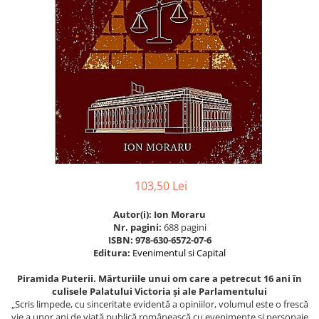
Istorie
Istorie/Critica
Jurnale/Memorii
Manuale scolare/Cursuri
Medicină
Poezie
Politică/Geopolitică
Proză
103,50 Lei
Psihologie
Sociologie
Autor(i): Ion Moraru
Nr. pagini:
688 pagini
Spiritualitate/Ezoterism
ISBN: 978-630-6572-07-6
Editura:
Evenimentul si Capital
Sport
Piramida Puterii. Mărturiile unui om care a petrecut 16 ani în
Stiinte/Educatie
culisele Palatului Victoria și ale Parlamentului
„Scris limpede, cu sinceritate evidentă a opiniilor, volumul este o frescă
vie a unor ani de viaţă publică românească cu evenimente şi personaje