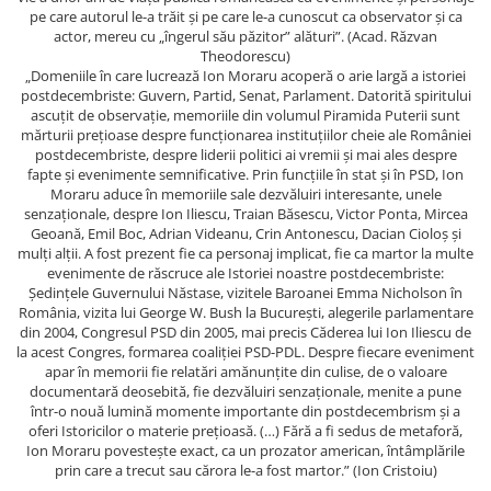
pe care autorul le-a trăit şi pe care le-a cunoscut ca observator şi ca
actor, mereu cu „îngerul său păzitor” alături”. (Acad. Răzvan
Theodorescu)
„Domeniile în care lucrează Ion Moraru acoperă o arie largă a istoriei
postdecembriste: Guvern, Partid, Senat, Parlament. Datorită spiritului
ascuțit de observație, memoriile din volumul Piramida Puterii sunt
mărturii prețioase despre funcționarea instituțiilor cheie ale României
postdecembriste, despre liderii politici ai vremii și mai ales despre
fapte și evenimente semnificative. Prin funcțiile în stat și în PSD, Ion
Moraru aduce în memoriile sale dezvăluiri interesante, unele
senzaționale, despre Ion Iliescu, Traian Băsescu, Victor Ponta, Mircea
Geoană, Emil Boc, Adrian Videanu, Crin Antonescu, Dacian Cioloș și
mulți alții. A fost prezent fie ca personaj implicat, fie ca martor la multe
evenimente de răscruce ale Istoriei noastre postdecembriste:
Ședințele Guvernului Năstase, vizitele Baroanei Emma Nicholson în
România, vizita lui George W. Bush la București, alegerile parlamentare
din 2004, Congresul PSD din 2005, mai precis Căderea lui Ion Iliescu de
la acest Congres, formarea coaliției PSD-PDL. Despre fiecare eveniment
apar în memorii fie relatări amănunțite din culise, de o valoare
documentară deosebită, fie dezvăluiri senzaționale, menite a pune
într-o nouă lumină momente importante din postdecembrism și a
oferi Istoricilor o materie prețioasă. (…) Fără a fi sedus de metaforă,
Ion Moraru povestește exact, ca un prozator american, întâmplările
prin care a trecut sau cărora le-a fost martor.” (Ion Cristoiu)