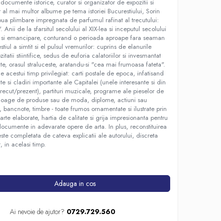
ocumente istorice, curator si organizator de expozitii si
 al mai multor albume pe tema istoriei Bucurestiului, Sorin
oua plimbare impregnata de parfumul rafinat al trecutului:
Anii de la sfarsitul secolului al XIX-lea si inceputul secolului
m si emancipare, conturand o perioada aproape fara seaman
stiul a simtit si el pulsul vremurilor: cuprins de elanurile
ozitatii stiintifice, sedus de euforia calatoriilor si invesmantat
ate, orasul straluceste, aratandu-si "cea mai frumoasa fateta".
e acestui timp privilegiat: carti postale de epoca, infatisand
 si cladiri importante ale Capitalei (unele interesante si din
trecut/prezent), partituri muzicale, programe ale pieselor de
taloage de produse sau de moda, diplome, actiuni sau
, bancnote, timbre - toate frumos ornamentate si ilustrate prin
oarte elaborate, hartia de calitate si grija impresionanta pentru
documente in adevarate opere de arta. In plus, reconstituirea
este completata de cateva explicatii ale autorului, discreta
, in acelasi timp.
Adauga in cos
1
Ai nevoie de ajutor?
0729.729.560