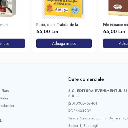
imuri
Rusia, de la Tratatul de la
File întoarse d
Varșovia la Organizația de
65,00 Lei
65,00 Lei
Cooperare de la Shanghai și
BRICS plus
n cos
Adauga in cos
Adau
Date comerciale
 Plata
S.C. EDITURA EVENIMENTUL SI
S.R.L.
 Retur
J2010000758401
roduselor
RO26434909
Strada Ceasornicului, nr. 3-7, etaj 4, 
L
Sector 1, Bucureşti