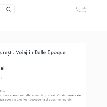
curești. Voiaj în Belle Epoque
ei
it
HING
-un oras al evocarii, aflat intr-un timp ideal. Vin din nevoia de
asa epoca a unui loc, descoperita si documentata din