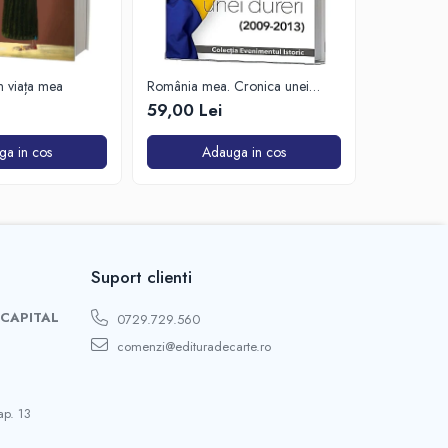
in viața mea
România mea. Cronica unei
Zăpada îns
dureri (2009-2013)
unui soldat
59,00 Lei
63,50 Lei
de Est
ga in cos
Adauga in cos
A
Suport clienti
 CAPITAL
0729.729.560
comenzi@edituradecarte.ro
ap. 13