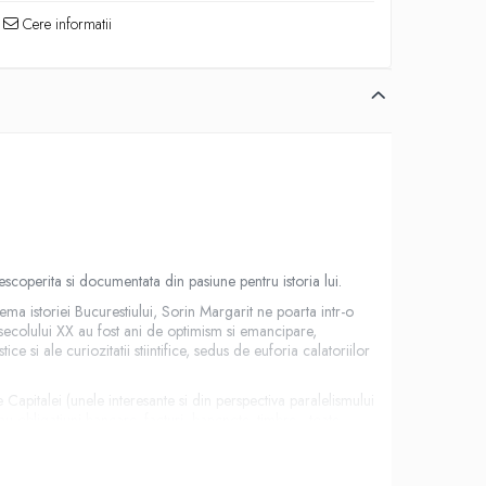
Cere informatii
escoperita si documentata din pasiune pentru istoria lui.
ma istoriei Bucurestiului, Sorin Margarit ne poarta intr-o
l secolului XX au fost ani de optimism si emancipare,
e si ale curiozitatii stiintifice, sedus de euforia calatoriilor
 Capitalei (unele interesante si din perspectiva paralelismului
u obligatiuni bancare, facturi, bancnote, timbre - toate
nsforma aceste documente in adevarate opere de arta. In plus,
imp.