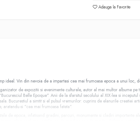
Adauga la Favorite
n timp ideal. Vin din nevoia de a impartasi cea mai frumoasa epoca a unui loc, d
anizator de expozitii si evenimente culturale, autor al mai multor albume pe te
Bucuresciul Belle Epoque". Anii de la sfarsitul secolului al XIX-lea si inceputu
Bucurestiul a simtit si el pulsul vremurilor: cuprins de elanurile creatiei artistic
ste, aratandu-si "cea mai frumoasa fateta".
ostale de epoca, infatisand gradini, parcuri, monumente si cladiri importante ale
e teatru, afise, reclame, cataloage de produse sau de moda, diplome, actiuni sa
e foarte elaborate, hartia de calitate si grija impresionanta pentru detaliu tra
teva explicatii ale autorului, discreta calauza si calator fermecat, in acelasi t