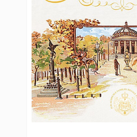
Eseistica
Filosofie
Gastronomie
Hobby
Istorie
Istorie/Critica
Jurnale/Memorii
Manuale scolare/Cursuri
Medicină
Poezie
Politică/Geopolitică
Proză
Psihologie
Sociologie