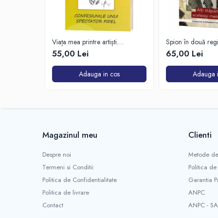
Viața mea printre artiști.
Spion în două reg
Confesiunile unui spectator fidel
55,00 Lei
65,00 Lei
Adauga in cos
Adauga i
Magazinul meu
Clienti
Despre noi
Metode de
Termeni si Conditii
Politica de
Politica de Confidentialitate
Garantia P
Politica de livrare
ANPC
Contact
ANPC - SA