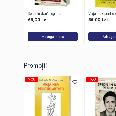
Spion în două regimuri
Viața mea printre ar
Confesiunile unui s
65,00 Lei
55,00 Lei
Adauga in cos
Adauga i
Promoții
NOU
NOU