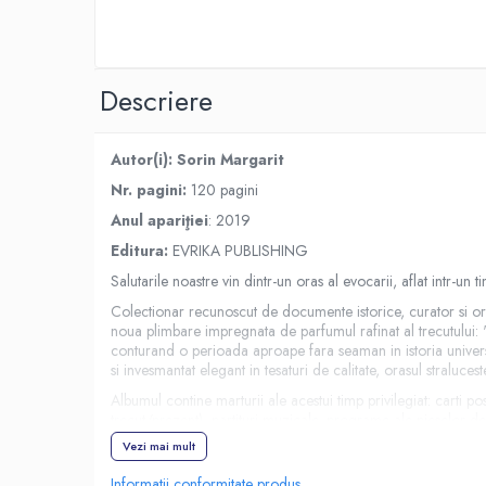
Spiritualitate/Ezoterism
Sport
Stiinte/Educatie
Descriere
Noutăți
Cărți
Autor(i): Sorin Margarit
Reviste
Nr. pagini:
120 pagini
Reviste
Anul apariţiei
: 2019
Capital
Editura:
EVRIKA PUBLISHING
Evenimentul Istoric
Salutarile noastre vin dintr-un oras al evocarii, aflat intr-u
Evenimentul istoric - editii
Colectionar recunoscut de documente istorice, curator si org
electronice
noua plimbare impregnata de parfumul rafinat al trecutului: "
conturand o perioada aproape fara seaman in istoria universala. 
si invesmantat elegant in tesaturi de calitate, orasul straluce
Albumul contine marturii ale acestui timp privilegiat: carti p
trecut/prezent), partituri muzicale, programe ale pieselor d
frumos ornamentate si ilustrate prin arta litografiei. Desenel
Vezi mai mult
reconstituirea imagistica a Micului Paris este completata de ca
Informatii conformitate produs