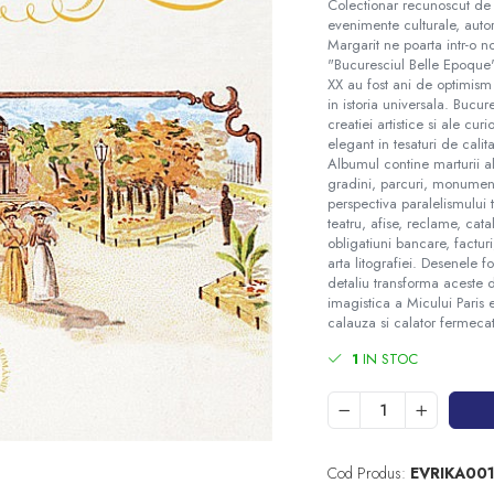
Colectionar recunoscut de d
evenimente culturale, autor
Margarit ne poarta intr-o n
"Bucuresciul Belle Epoque". 
XX au fost ani de optimis
in istoria universala. Bucure
creatiei artistice si ale curi
elegant in tesaturi de calit
Albumul contine marturii al
gradini, parcuri, monumente
perspectiva paralelismului 
teatru, afise, reclame, ca
obligatiuni bancare, facturi
arta litografiei. Desenele f
detaliu transforma aceste 
imagistica a Micului Paris 
calauza si calator fermecat
1
IN STOC
Cod Produs:
EVRIKA00