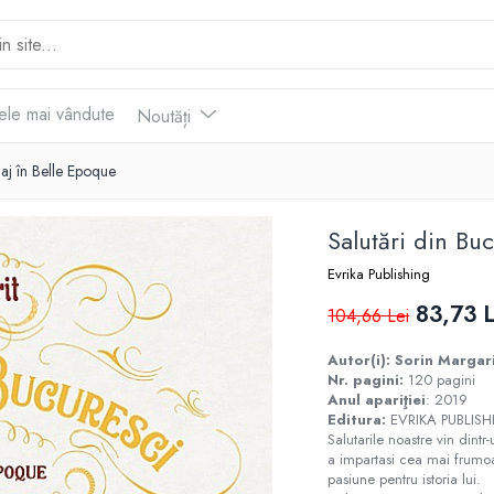
ele mai vândute
Noutăți
iaj în Belle Epoque
Salutări din Bu
Evrika Publishing
83,73 L
104,66 Lei
Autor(i): Sorin Margar
Nr. pagini:
120 pagini
Anul apariţiei
: 2019
Editura:
EVRIKA PUBLIS
Salutarile noastre vin dintr
a impartasi cea mai frumo
pasiune pentru istoria lui.